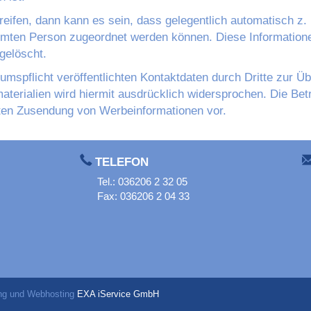
eifen, dann kann es sein, dass gelegentlich automatisch z
mmten Person zugeordnet werden können. Diese Informationen
gelöscht.
spflicht veröffentlichten Kontaktdaten durch Dritte zur Ü
terialien wird hiermit ausdrücklich widersprochen. Die Betr
ngten Zusendung von Werbeinformationen vor.
TELEFON
Tel.: 036206 2 32 05
Fax: 036206 2 04 33
ng und Webhosting
EXA iService GmbH