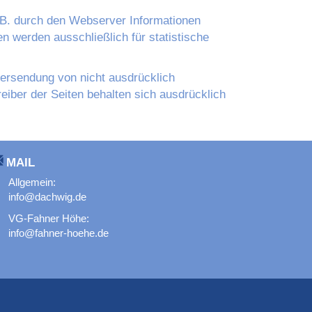
. B. durch den Webserver Informationen
 werden ausschließlich für statistische
bersendung von nicht ausdrücklich
eiber der Seiten behalten sich ausdrücklich
MAIL
Allgemein:
info@dachwig.de
VG-Fahner Höhe:
info@fahner-hoehe.de